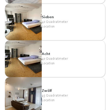
Sieben
40 Quadratmeter
Location
Acht
40 Quadratmeter
Location
Zwölf
45 Quadratmeter
Location