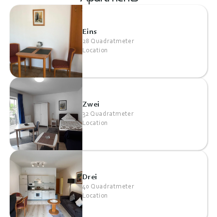
Eins
28 Quadratmeter
Location
Zwei
32 Quadratmeter
Location
Drei
40 Quadratmeter
Location