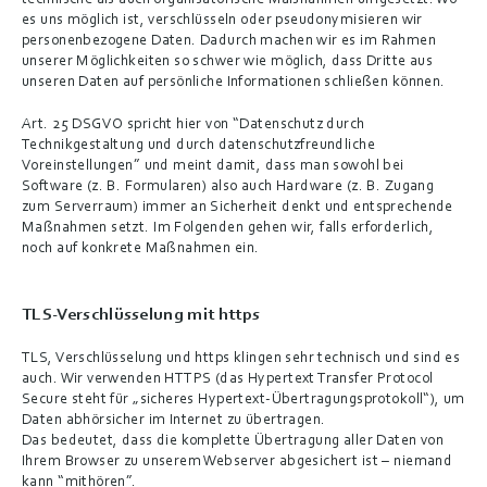
technische als auch organisatorische Maßnahmen umgesetzt. Wo 
es uns möglich ist, verschlüsseln oder pseudonymisieren wir 
personenbezogene Daten. Dadurch machen wir es im Rahmen 
unserer Möglichkeiten so schwer wie möglich, dass Dritte aus 
unseren Daten auf persönliche Informationen schließen können.
Art. 25 DSGVO spricht hier von “Datenschutz durch 
Technikgestaltung und durch datenschutzfreundliche 
Voreinstellungen” und meint damit, dass man sowohl bei 
Software (z. B. Formularen) also auch Hardware (z. B. Zugang 
zum Serverraum) immer an Sicherheit denkt und entsprechende 
Maßnahmen setzt. Im Folgenden gehen wir, falls erforderlich, 
noch auf konkrete Maßnahmen ein.
TLS-Verschlüsselung mit https
TLS, Verschlüsselung und https klingen sehr technisch und sind es 
auch. Wir verwenden HTTPS (das Hypertext Transfer Protocol 
Secure steht für „sicheres Hypertext-Übertragungsprotokoll“), um 
Daten abhörsicher im Internet zu übertragen.
Das bedeutet, dass die komplette Übertragung aller Daten von 
Ihrem Browser zu unserem Webserver abgesichert ist – niemand 
kann “mithören”.