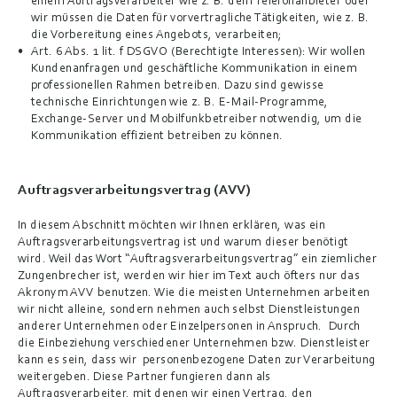
einem Auftragsverarbeiter wie z. B. dem Telefonanbieter oder 
wir müssen die Daten für vorvertragliche Tätigkeiten, wie z. B. 
die Vorbereitung eines Angebots, verarbeiten;
Art. 6 Abs. 1 lit. f DSGVO (Berechtigte Interessen): Wir wollen 
Kundenanfragen und geschäftliche Kommunikation in einem 
professionellen Rahmen betreiben. Dazu sind gewisse 
technische Einrichtungen wie z. B. E-Mail-Programme, 
Exchange-Server und Mobilfunkbetreiber notwendig, um die 
Kommunikation effizient betreiben zu können.
Auftragsverarbeitungsvertrag (AVV)
In diesem Abschnitt möchten wir Ihnen erklären, was ein 
Auftragsverarbeitungsvertrag ist und warum dieser benötigt 
wird. Weil das Wort “Auftragsverarbeitungsvertrag” ein ziemlicher 
Zungenbrecher ist, werden wir hier im Text auch öfters nur das 
Akronym AVV benutzen. Wie die meisten Unternehmen arbeiten 
wir nicht alleine, sondern nehmen auch selbst Dienstleistungen 
anderer Unternehmen oder Einzelpersonen in Anspruch.  Durch 
die Einbeziehung verschiedener Unternehmen bzw. Dienstleister 
kann es sein, dass wir  personenbezogene Daten zur Verarbeitung 
weitergeben. Diese Partner fungieren dann als 
Auftragsverarbeiter, mit denen wir einen Vertrag, den 