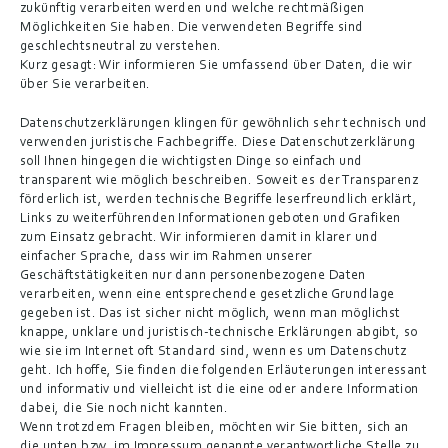
zukünftig verarbeiten werden und welche rechtmäßigen 
Möglichkeiten Sie haben. Die verwendeten Begriffe sind 
geschlechtsneutral zu verstehen.
Kurz gesagt:
 Wir informieren Sie umfassend über Daten, die wir 
über Sie verarbeiten.
Datenschutzerklärungen klingen für gewöhnlich sehr technisch und 
verwenden juristische Fachbegriffe. Diese Datenschutzerklärung 
soll Ihnen hingegen die wichtigsten Dinge so einfach und 
transparent wie möglich beschreiben. Soweit es der Transparenz 
förderlich ist, werden technische 
Begriffe leserfreundlich erklärt
, 
Links zu weiterführenden Informationen geboten und 
Grafiken
zum Einsatz gebracht. Wir informieren damit in klarer und 
einfacher Sprache, dass wir im Rahmen unserer 
Geschäftstätigkeiten nur dann personenbezogene Daten 
verarbeiten, wenn eine entsprechende gesetzliche Grundlage 
gegeben ist. Das ist sicher nicht möglich, wenn man möglichst 
knappe, unklare und juristisch-technische Erklärungen abgibt, so 
wie sie im Internet oft Standard sind, wenn es um Datenschutz 
geht. Ich hoffe, Sie finden die folgenden Erläuterungen interessant 
und informativ und vielleicht ist die eine oder andere Information 
dabei, die Sie noch nicht kannten.
Wenn trotzdem Fragen bleiben, möchten wir Sie bitten, sich an 
die unten bzw. im Impressum genannte verantwortliche Stelle zu 