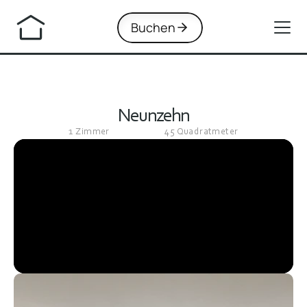
Buchen
Neunzehn
1 Zimmer
45 Quadratmeter