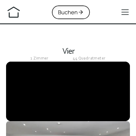
Buchen
Vier
1 Zimmer
44 Quadratmeter