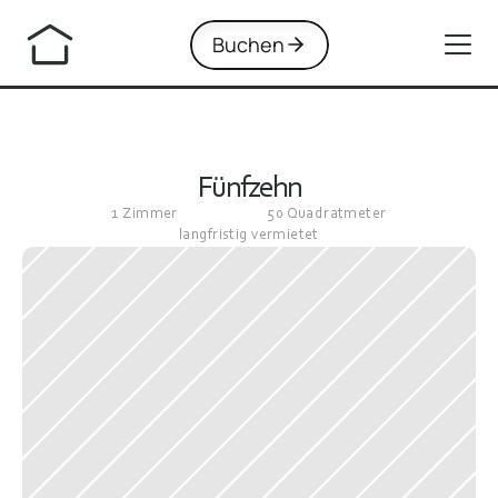
Buchen
Fünfzehn
1 Zimmer
50 Quadratmeter
langfristig vermietet